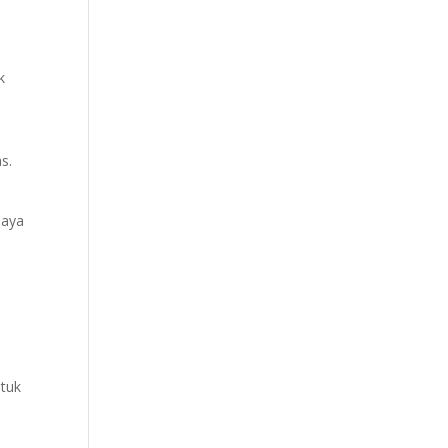
k
s.
iaya
ntuk