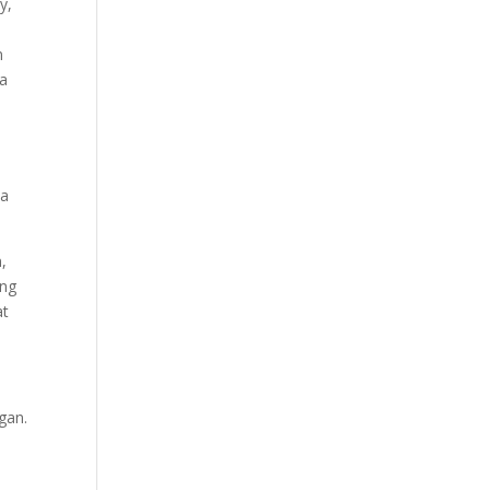
y,
n
da
ya
n,
ang
at
gan.