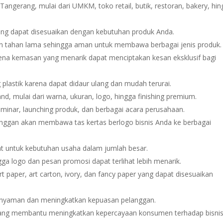
Tangerang, mulai dari UMKM, toko retail, butik, restoran, bakery, hi
ang dapat disesuaikan dengan kebutuhan produk Anda.
n tahan lama sehingga aman untuk membawa berbagai jenis produk.
ena kemasan yang menarik dapat menciptakan kesan eksklusif bagi
plastik karena dapat didaur ulang dan mudah terurai.
nd, mulai dari warna, ukuran, logo, hingga finishing premium.
inar, launching produk, dan berbagai acara perusahaan.
anggan akan membawa tas kertas berlogo bisnis Anda ke berbagai
mat untuk kebutuhan usaha dalam jumlah besar.
ngga logo dan pesan promosi dapat terlihat lebih menarik.
art paper, art carton, ivory, dan fancy paper yang dapat disesuaikan
 nyaman dan meningkatkan kepuasan pelanggan.
 yang membantu meningkatkan kepercayaan konsumen terhadap bisni