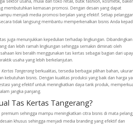
ai sektor usaha, mulai dari toko retail, butik fashion, kosmetik, baker
yang membutuhkan kemasan promosi. Dengan desain yang dapat
 mampu menjadi media promosi berjalan yang efektif. Setiap pelangga
secara tidak langsung membantu memperkenalkan bisnis Anda kepa
tas juga menunjukkan kepedulian terhadap lingkungan. Dibandingkan
ulang dan lebih ramah lingkungan sehingga semakin diminati oleh
ahaan kini beralih menggunakan tas kertas sebagai bagian dari upa
raktik usaha yang lebih berkelanjutan.
s Kertas Tangerang
berkualitas, tersedia berbagai pilihan bahan, ukura
n kebutuhan bisnis. Dengan kualitas produksi yang baik dan harga y
vestasi yang efektif untuk meningkatkan daya tarik produk, memperku
alam jangka panjang.
al Tas Kertas Tangerang?
n premium sehingga mampu meningkatkan citra bisnis di mata pelang
desain khusus sehingga menjadi media branding yang efektif dan