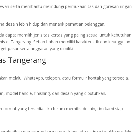
ewah serta membantu melindungi permukaan tas dari goresan ringan
 desain lebih hidup dan menarik perhatian pelanggan.
a dapat memilih jenis tas kertas yang paling sesuai untuk kebutuhan
s di Tangerang. Setiap bahan memiliki karakteristik dan keunggulan
get pasar serta anggaran yang dimiliki.
as Tangerang
kan melalui WhatsApp, telepon, atau formulir kontak yang tersedia.
n, model handle, finishing, dan desain yang dibutuhkan.
format yang tersedia. Jika belum memiliki desain, tim kami siap
n memberikan penawaran harga terbaik beserta estimasi waktu produks