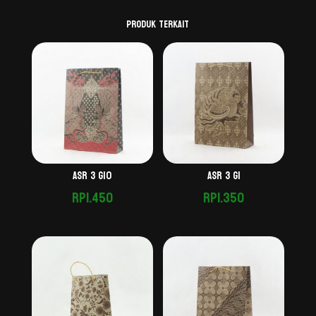
Produk Terkait
Asr 3 G10
Asr 3 G1
Rp
1.450
Rp
1.350