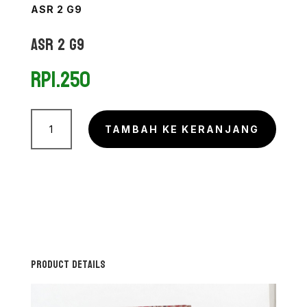
ASR 2 G9
Asr 2 G9
Rp
1.250
Kuantitas
Asr
TAMBAH KE KERANJANG
2
G9
Product Details